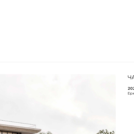
Ч
20
Ер