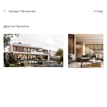
Назад к Проектам
Пред.
/
След.
Другие Проекты
Частный дом в Ереване
Дизайн интерьер
частного дома в 
Ереван, РА
Муш
2024
Муш жилой квартал, К
2025