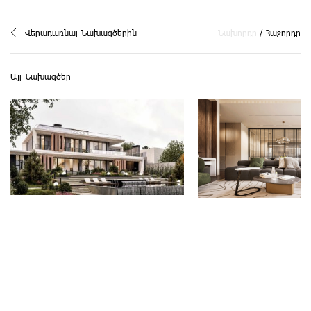
Վերադառնալ Նախագծերին
Նախորդը
/
Հաջորդը
Այլ Նախագծեր
Առանձնատուն Երևանում
Առանձնատան ինտ
նախագիծ Մուշ
Երևան, ՀՀ
թաղամասում
2024
Մուշ թաղամաս, Կոտայք,
2025