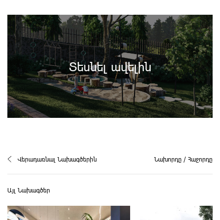
Տեսնել ավելին
Վերադառնալ Նախագծերին
Նախորդը
/
Հաջորդը
Այլ Նախագծեր